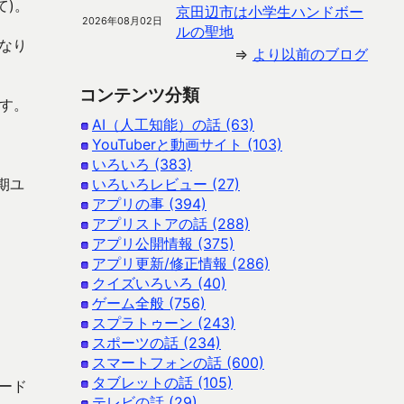
て)。
京田辺市は小学生ハンドボー
2026年08月02日
ルの聖地
なり
⇒
より以前のブログ
コンテンツ分類
ます。
AI（人工知能）の話 (63)
YouTuberと動画サイト (103)
いろいろ (383)
期ユ
いろいろレビュー (27)
アプリの事 (394)
アプリストアの話 (288)
アプリ公開情報 (375)
アプリ更新/修正情報 (286)
クイズいろいろ (40)
ゲーム全般 (756)
スプラトゥーン (243)
スポーツの話 (234)
スマートフォンの話 (600)
タブレットの話 (105)
ロード
テレビの話 (29)