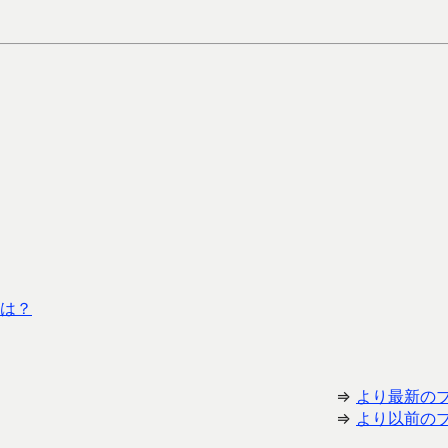
は？
⇒
より最新の
⇒
より以前の