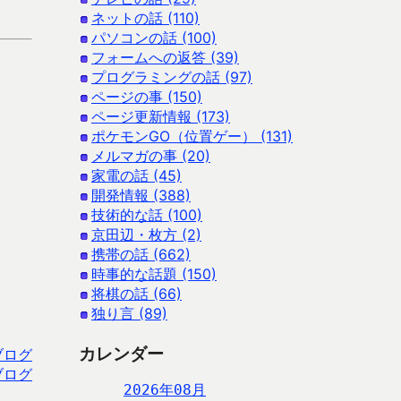
ネットの話 (110)
パソコンの話 (100)
フォームへの返答 (39)
プログラミングの話 (97)
ページの事 (150)
ページ更新情報 (173)
ポケモンGO（位置ゲー） (131)
メルマガの事 (20)
家電の話 (45)
開発情報 (388)
技術的な話 (100)
京田辺・枚方 (2)
携帯の話 (662)
時事的な話題 (150)
将棋の話 (66)
独り言 (89)
カレンダー
ブログ
ブログ
2026年08月