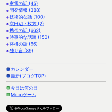
家電の話 (45)
開発情報 (388)
技術的な話 (100)
京田辺・枚方 (2)
携帯の話 (662)
時事的な話題 (150)
将棋の話 (66)
独り言 (89)
カレンダー
最新(ブログTOP)
今日は何の日
Mocoゲーム