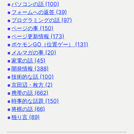
パソコンの話 (100)
フォームへの返答 (39)
プログラミングの話 (97)
ページの事 (150)
ページ更新情報 (173)
ポケモンGO（位置ゲー） (131)
メルマガの事 (20)
家電の話 (45)
開発情報 (388)
技術的な話 (100)
京田辺・枚方 (2)
携帯の話 (662)
時事的な話題 (150)
将棋の話 (66)
独り言 (89)