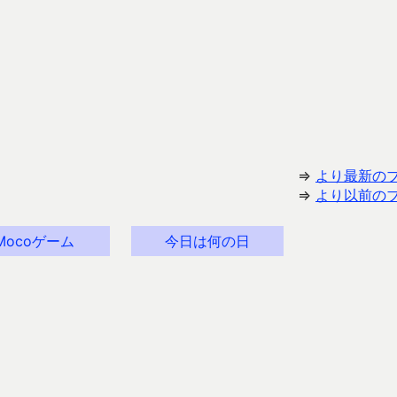
⇒
より最新の
⇒
より以前の
Mocoゲーム
今日は何の日