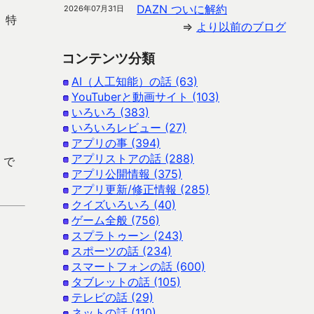
DAZN ついに解約
2026年07月31日
。特
⇒
より以前のブログ
コンテンツ分類
AI（人工知能）の話 (63)
YouTuberと動画サイト (103)
いろいろ (383)
いろいろレビュー (27)
アプリの事 (394)
アプリストアの話 (288)
 で
アプリ公開情報 (375)
アプリ更新/修正情報 (285)
クイズいろいろ (40)
ゲーム全般 (756)
スプラトゥーン (243)
スポーツの話 (234)
スマートフォンの話 (600)
タブレットの話 (105)
テレビの話 (29)
ネットの話 (110)