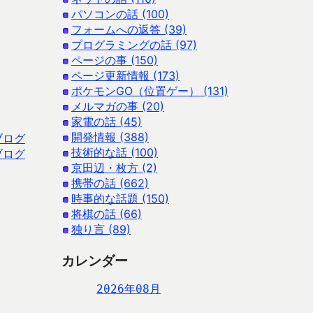
パソコンの話 (100)
フォームへの返答 (39)
プログラミングの話 (97)
ページの事 (150)
ページ更新情報 (173)
ポケモンGO（位置ゲー） (131)
メルマガの事 (20)
家電の話 (45)
開発情報 (388)
ブログ
技術的な話 (100)
ブログ
京田辺・枚方 (2)
携帯の話 (662)
時事的な話題 (150)
将棋の話 (66)
独り言 (89)
カレンダー
2026年08月