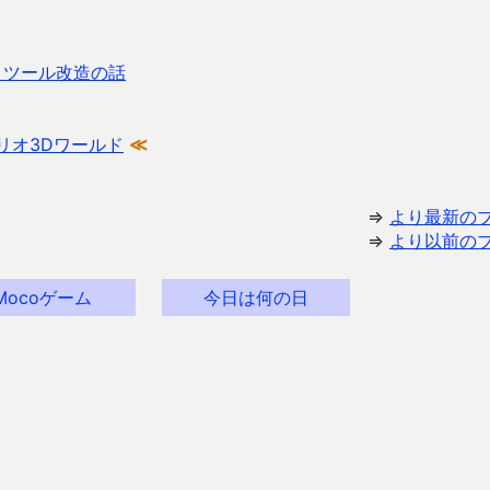
正とツール改造の話
リオ3Dワールド
≪
⇒
より最新の
⇒
より以前の
Mocoゲーム
今日は何の日