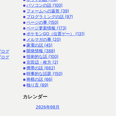
パソコンの話 (100)
フォームへの返答 (39)
プログラミングの話 (97)
ページの事 (150)
ページ更新情報 (173)
ポケモンGO（位置ゲー） (131)
メルマガの事 (20)
家電の話 (45)
開発情報 (388)
ブログ
技術的な話 (100)
ブログ
京田辺・枚方 (2)
携帯の話 (662)
時事的な話題 (150)
将棋の話 (66)
独り言 (89)
カレンダー
2026年08月