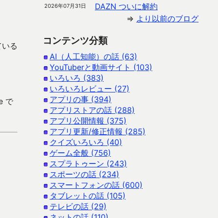
DAZN ついに解約
2026年07月31日
⇒
より以前のブログ
コンテンツ分類
ている
AI（人工知能）の話 (63)
YouTuberと動画サイト (103)
いろいろ (383)
いろいろレビュー (27)
アプリの事 (394)
e で
アプリストアの話 (288)
アプリ公開情報 (375)
アプリ更新/修正情報 (285)
クイズいろいろ (40)
ゲーム全般 (756)
スプラトゥーン (243)
スポーツの話 (234)
スマートフォンの話 (600)
タブレットの話 (105)
テレビの話 (29)
ネットの話 (110)