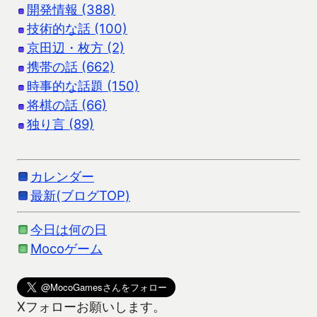
開発情報 (388)
技術的な話 (100)
京田辺・枚方 (2)
携帯の話 (662)
時事的な話題 (150)
将棋の話 (66)
独り言 (89)
カレンダー
最新(ブログTOP)
今日は何の日
Mocoゲーム
Xフォローお願いします。