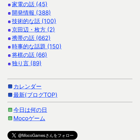
家電の話 (45)
開発情報 (388)
技術的な話 (100)
京田辺・枚方 (2)
携帯の話 (662)
時事的な話題 (150)
将棋の話 (66)
独り言 (89)
カレンダー
最新(ブログTOP)
今日は何の日
Mocoゲーム