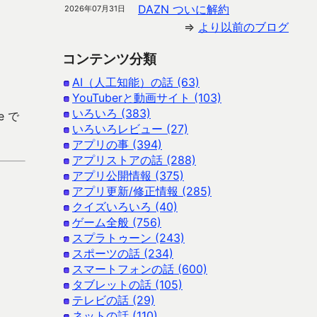
DAZN ついに解約
2026年07月31日
⇒
より以前のブログ
コンテンツ分類
AI（人工知能）の話 (63)
YouTuberと動画サイト (103)
いろいろ (383)
e で
いろいろレビュー (27)
アプリの事 (394)
アプリストアの話 (288)
アプリ公開情報 (375)
アプリ更新/修正情報 (285)
クイズいろいろ (40)
ゲーム全般 (756)
スプラトゥーン (243)
スポーツの話 (234)
スマートフォンの話 (600)
タブレットの話 (105)
テレビの話 (29)
ネットの話 (110)