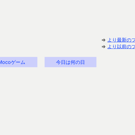
⇒
より最新の
⇒
より以前の
Mocoゲーム
今日は何の日