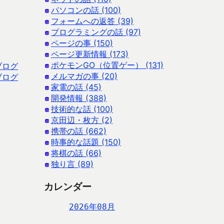
パソコンの話 (100)
フォームへの返答 (39)
プログラミングの話 (97)
ページの事 (150)
ページ更新情報 (173)
ポケモンGO（位置ゲー） (131)
ブログ
メルマガの事 (20)
ブログ
家電の話 (45)
開発情報 (388)
技術的な話 (100)
京田辺・枚方 (2)
携帯の話 (662)
時事的な話題 (150)
将棋の話 (66)
独り言 (89)
カレンダー
2026年08月