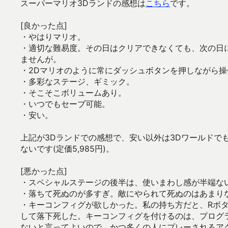
スーパーマリオ3Dランドの感想は
こちら
です。
[良かった点]
・やはりマリオ。
・適切な難易度。その日はクリアできなくても、次の日
ませんが。
・2Dマリオのように常にダッシュボタンを押しながら
・多彩なステージ、ギミック。
・そこそこボリュームあり。
・いつでもセーブ可能。
・安い。
上記が3Dランドでの感想で、安い以外は3Dワールドで
ないです(定価5,985円)。
[悪かった点]
・スペシャルステージの後半は、使いまわし感が半端な
・落ちて死ぬのが多すぎ。敵にやられて死ぬのはあまり
・キーコンフィグが欲しかった。私の持ち方だと、Rボ
して落下死した。キーコンフィグを付けるのは、プログ
ないと言ってよいので、かつ多くの人にプレーされるア