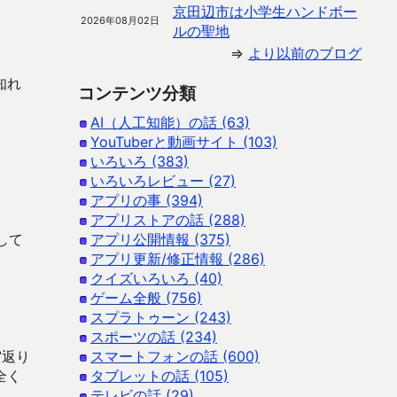
京田辺市は小学生ハンドボー
2026年08月02日
ルの聖地
⇒
より以前のブログ
知れ
コンテンツ分類
AI（人工知能）の話 (63)
YouTuberと動画サイト (103)
いろいろ (383)
いろいろレビュー (27)
アプリの事 (394)
アプリストアの話 (288)
して
アプリ公開情報 (375)
アプリ更新/修正情報 (286)
クイズいろいろ (40)
ゲーム全般 (756)
。
スプラトゥーン (243)
スポーツの話 (234)
宙返り
スマートフォンの話 (600)
全く
タブレットの話 (105)
テレビの話 (29)