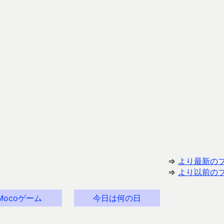
⇒
より最新の
⇒
より以前の
Mocoゲーム
今日は何の日