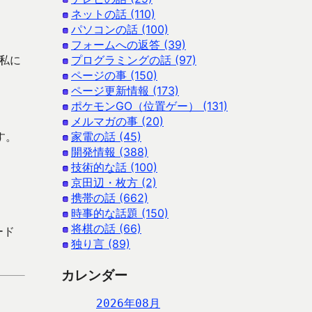
ネットの話 (110)
パソコンの話 (100)
フォームへの返答 (39)
私に
プログラミングの話 (97)
ページの事 (150)
ページ更新情報 (173)
ポケモンGO（位置ゲー） (131)
メルマガの事 (20)
す。
家電の話 (45)
開発情報 (388)
技術的な話 (100)
京田辺・枚方 (2)
携帯の話 (662)
時事的な話題 (150)
将棋の話 (66)
ード
独り言 (89)
カレンダー
2026年08月