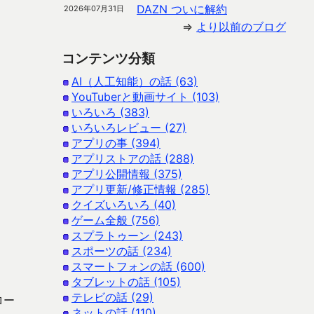
DAZN ついに解約
2026年07月31日
⇒
より以前のブログ
コンテンツ分類
AI（人工知能）の話 (63)
YouTuberと動画サイト (103)
いろいろ (383)
いろいろレビュー (27)
アプリの事 (394)
アプリストアの話 (288)
アプリ公開情報 (375)
アプリ更新/修正情報 (285)
クイズいろいろ (40)
ゲーム全般 (756)
スプラトゥーン (243)
スポーツの話 (234)
スマートフォンの話 (600)
タブレットの話 (105)
テレビの話 (29)
ロー
ネットの話 (110)