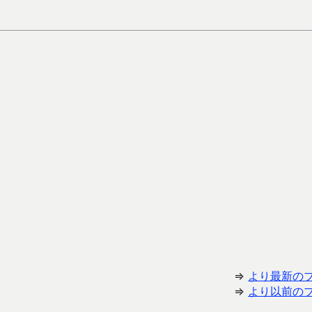
⇒
より最新の
⇒
より以前の