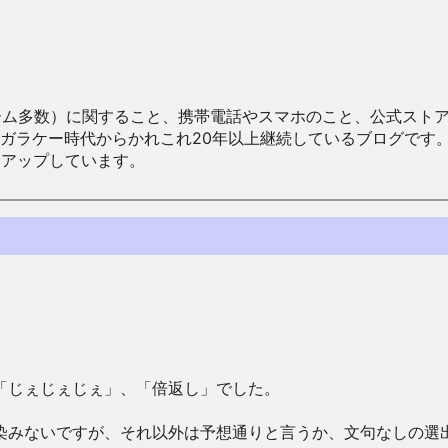
数）に関すること、携帯電話やスマホのこと、公式ストア（Google
からかれこれ20年以上継続しているブログです。Android（java
々アップしています。
「じぇじぇじぇ」、「倍返し」でした。
染みないですが、それ以外は予想通りと言うか、文句なしの選