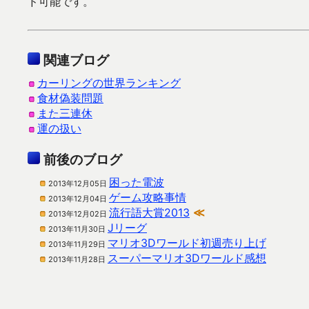
ド可能です。
関連ブログ
カーリングの世界ランキング
食材偽装問題
また三連休
運の扱い
前後のブログ
困った電波
2013年12月05日
ゲーム攻略事情
2013年12月04日
流行語大賞2013
≪
2013年12月02日
Jリーグ
2013年11月30日
マリオ3Dワールド初週売り上げ
2013年11月29日
スーパーマリオ3Dワールド感想
2013年11月28日