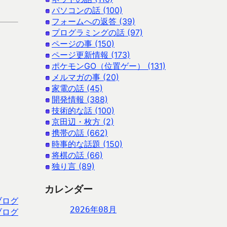
パソコンの話 (100)
フォームへの返答 (39)
プログラミングの話 (97)
ページの事 (150)
ページ更新情報 (173)
ポケモンGO（位置ゲー） (131)
メルマガの事 (20)
家電の話 (45)
開発情報 (388)
技術的な話 (100)
京田辺・枚方 (2)
携帯の話 (662)
時事的な話題 (150)
将棋の話 (66)
独り言 (89)
カレンダー
ブログ
2026年08月
ブログ