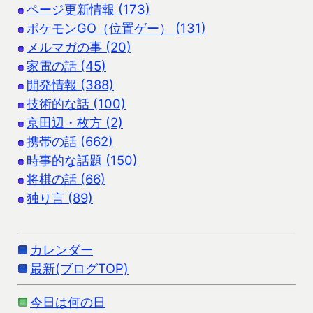
ページ更新情報 (173)
ポケモンGO（位置ゲー） (131)
メルマガの事 (20)
家電の話 (45)
開発情報 (388)
技術的な話 (100)
京田辺・枚方 (2)
携帯の話 (662)
時事的な話題 (150)
将棋の話 (66)
独り言 (89)
カレンダー
最新(ブログTOP)
今日は何の日