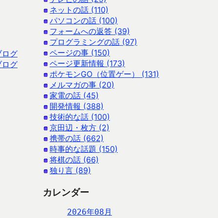
ネットの話 (110)
パソコンの話 (100)
フォームへの返答 (39)
プログラミングの話 (97)
ページの事 (150)
ブログ
ページ更新情報 (173)
ブログ
ポケモンGO（位置ゲー） (131)
メルマガの事 (20)
家電の話 (45)
開発情報 (388)
技術的な話 (100)
京田辺・枚方 (2)
携帯の話 (662)
時事的な話題 (150)
将棋の話 (66)
独り言 (89)
カレンダー
2026年08月