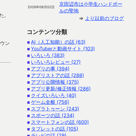
京田辺市は小学生ハンドボー
2026年08月02日
ルの聖地
た。
⇒
より以前のブログ
コンテンツ分類
AI（人工知能）の話 (63)
ダウン
YouTuberと動画サイト (103)
いろいろ (383)
いろいろレビュー (27)
アプリの事 (394)
アプリストアの話 (288)
アプリ公開情報 (375)
アプリ更新/修正情報 (286)
クイズいろいろ (40)
ゲーム全般 (756)
スプラトゥーン (243)
スポーツの話 (234)
スマートフォンの話 (600)
タブレットの話 (105)
テレビの話 (29)