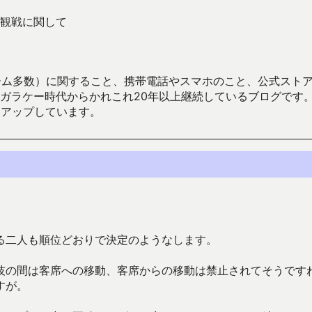
観戦に関して
数）に関すること、携帯電話やスマホのこと、公式ストア（Google
からかれこれ20年以上継続しているブログです。Android（java
々アップしています。
る二人も順位どおりで決定のようなします。
技の間は客席への移動、客席からの移動は禁止されてそうです
すが。