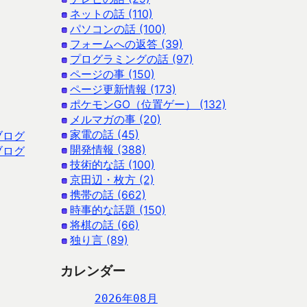
ネットの話 (110)
パソコンの話 (100)
フォームへの返答 (39)
プログラミングの話 (97)
ページの事 (150)
ページ更新情報 (173)
ポケモンGO（位置ゲー） (132)
メルマガの事 (20)
家電の話 (45)
ブログ
開発情報 (388)
ブログ
技術的な話 (100)
京田辺・枚方 (2)
携帯の話 (662)
時事的な話題 (150)
将棋の話 (66)
独り言 (89)
カレンダー
2026年08月