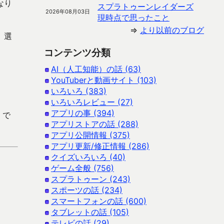
なり
スプラトゥーンレイダーズ
2026年08月03日
現時点で思ったこと
⇒
より以前のブログ
、選
コンテンツ分類
AI（人工知能）の話 (63)
YouTuberと動画サイト (103)
いろいろ (383)
いろいろレビュー (27)
アプリの事 (394)
 で
アプリストアの話 (288)
アプリ公開情報 (375)
アプリ更新/修正情報 (286)
クイズいろいろ (40)
ゲーム全般 (756)
スプラトゥーン (243)
スポーツの話 (234)
スマートフォンの話 (600)
タブレットの話 (105)
テレビの話 (29)