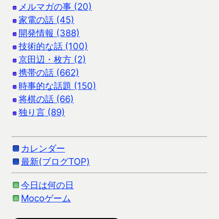
メルマガの事 (20)
家電の話 (45)
開発情報 (388)
技術的な話 (100)
京田辺・枚方 (2)
携帯の話 (662)
時事的な話題 (150)
将棋の話 (66)
独り言 (89)
カレンダー
最新(ブログTOP)
今日は何の日
Mocoゲーム