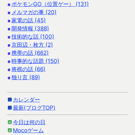
ポケモンGO（位置ゲー） (131)
メルマガの事 (20)
家電の話 (45)
開発情報 (388)
技術的な話 (100)
京田辺・枚方 (2)
携帯の話 (662)
時事的な話題 (150)
将棋の話 (66)
独り言 (89)
カレンダー
最新(ブログTOP)
今日は何の日
Mocoゲーム