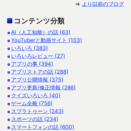
⇒
より以前のブログ
コンテンツ分類
AI（人工知能）の話 (63)
YouTuberと動画サイト (103)
いろいろ (383)
いろいろレビュー (27)
アプリの事 (394)
アプリストアの話 (288)
アプリ公開情報 (375)
アプリ更新/修正情報 (286)
クイズいろいろ (40)
ゲーム全般 (756)
スプラトゥーン (243)
スポーツの話 (234)
スマートフォンの話 (600)