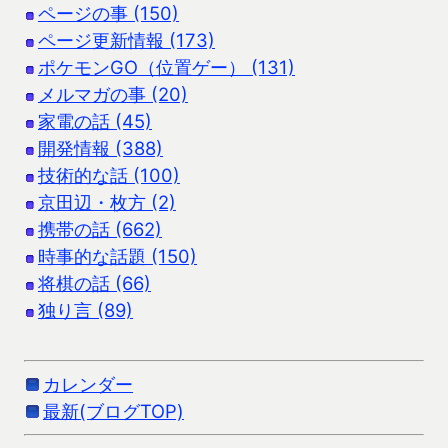
ページの事 (150)
ページ更新情報 (173)
ポケモンGO（位置ゲー） (131)
メルマガの事 (20)
家電の話 (45)
開発情報 (388)
技術的な話 (100)
京田辺・枚方 (2)
携帯の話 (662)
時事的な話題 (150)
将棋の話 (66)
独り言 (89)
カレンダー
最新(ブログTOP)