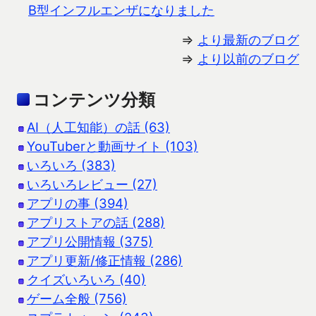
B型インフルエンザになりました
⇒
より最新のブログ
⇒
より以前のブログ
コンテンツ分類
AI（人工知能）の話 (63)
YouTuberと動画サイト (103)
いろいろ (383)
いろいろレビュー (27)
アプリの事 (394)
アプリストアの話 (288)
アプリ公開情報 (375)
アプリ更新/修正情報 (286)
クイズいろいろ (40)
ゲーム全般 (756)