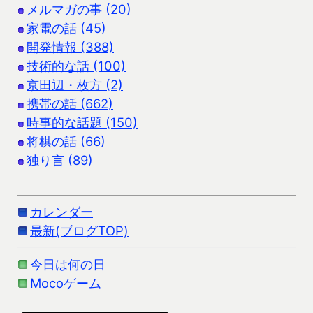
メルマガの事 (20)
家電の話 (45)
開発情報 (388)
技術的な話 (100)
京田辺・枚方 (2)
携帯の話 (662)
時事的な話題 (150)
将棋の話 (66)
独り言 (89)
カレンダー
最新(ブログTOP)
今日は何の日
Mocoゲーム