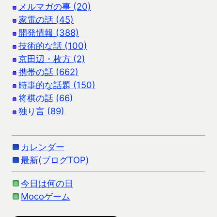
メルマガの事 (20)
家電の話 (45)
開発情報 (388)
技術的な話 (100)
京田辺・枚方 (2)
携帯の話 (662)
時事的な話題 (150)
将棋の話 (66)
独り言 (89)
カレンダー
最新(ブログTOP)
今日は何の日
Mocoゲーム