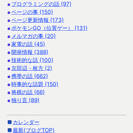
プログラミングの話 (97)
ページの事 (150)
ページ更新情報 (173)
ポケモンGO（位置ゲー） (131)
メルマガの事 (20)
家電の話 (45)
開発情報 (388)
技術的な話 (100)
京田辺・枚方 (2)
携帯の話 (662)
時事的な話題 (150)
将棋の話 (66)
独り言 (89)
カレンダー
最新(ブログTOP)