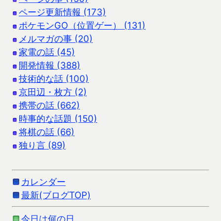
ページ更新情報 (173)
ポケモンGO（位置ゲー） (131)
メルマガの事 (20)
家電の話 (45)
開発情報 (388)
技術的な話 (100)
京田辺・枚方 (2)
携帯の話 (662)
時事的な話題 (150)
将棋の話 (66)
独り言 (89)
カレンダー
最新(ブログTOP)
今日は何の日