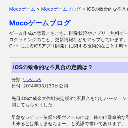
Mocoゲーム
>
Mocoゲームブログ
>
iOSの致命的な不
Mocoゲームブログ
ゲーム作成の悲喜こもごも… 開発状況やアプリ（無料ゲーム多
ログラミングのこと、更新情報などをアップしています。ガラケー時代
C++ によるiOSアプリ開発）に関する技術的なことも時
iOSの致命的な不具合の定義は？
分類:
いろいろ
日付: 2014年03月30日公開
先日iOSの成金大作戦決定版3で不具合を出しバージョ
開してもらえました。
早急なレビュー依頼の受付メールには、確かに致命的な
出来るとは限りませんよー」と英語で書いてあります。