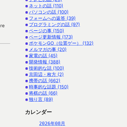
ネットの話 (110)
パソコンの話 (100)
フォームへの返答 (39)
プログラミングの話 (97)
re
ページの事 (150)
ページ更新情報 (173)
ポケモンGO（位置ゲー） (132)
メルマガの事 (20)
家電の話 (45)
開発情報 (388)
技術的な話 (100)
京田辺・枚方 (2)
携帯の話 (662)
時事的な話題 (150)
将棋の話 (66)
独り言 (89)
カレンダー
2026年08月