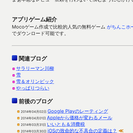
アプリゲーム紹介
Mocoゲーム作成で比較的人気の無料ゲーム
がちんこホ
でダウンロード可能です。
関連ブログ
サラリーマン川柳
雪
雪＆オリンピック
やっぱりつらい
前後のブログ
Google Playのレーティング
2014年04月02日
Appleから価格が変わるメール
2014年04月01日
いいとも＆消費税
2014年03月31日
iOSの致命的な不具合の定義は？
≪
2014年03月30日