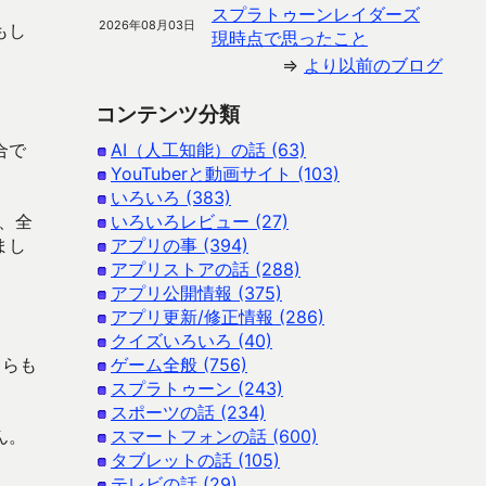
スプラトゥーンレイダーズ
2026年08月03日
もし
現時点で思ったこと
⇒
より以前のブログ
コンテンツ分類
合で
AI（人工知能）の話 (63)
YouTuberと動画サイト (103)
いろいろ (383)
、全
いろいろレビュー (27)
まし
アプリの事 (394)
アプリストアの話 (288)
アプリ公開情報 (375)
アプリ更新/修正情報 (286)
クイズいろいろ (40)
ちらも
ゲーム全般 (756)
スプラトゥーン (243)
スポーツの話 (234)
ん。
スマートフォンの話 (600)
タブレットの話 (105)
テレビの話 (29)