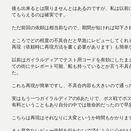
後も出来るとは限りませんとはあるのですが、私は以前
てもらえるのは確実です。
ただ前回の依頼は相当前なので、期間が短ければ却下さ
ところでどの程度の不具合だと早急にレビューしてくれ
再現（依頼時に再現方法を書く必要があります）も簡単
以前はガイラルディアでテスト用コードを有効にしたまま
ての街にテレポート可能、船も持っているとか言う不具
た。
これも再現が簡単ですし、不具合内容も大きいので通っ
実はもう一つガイラルディアの6あたりで、ボス戦でボ
有料ということもあり自分の中では致命的だったので早
こちらは再現はそれなりに大変というか時間もかかりま
まぁ早急なレビュー依頼を行わないで済むように心がけ