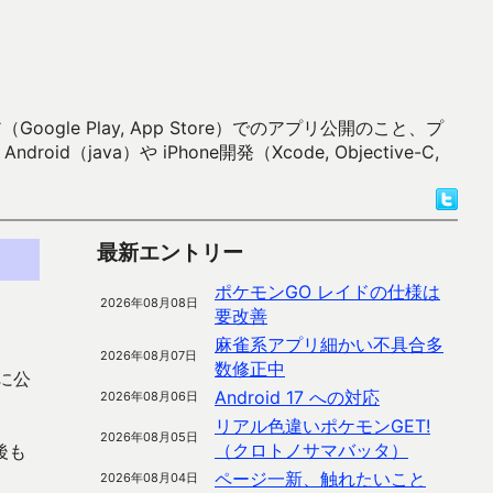
 Play, App Store）でのアプリ公開のこと、プ
）や iPhone開発（Xcode, Objective-C,
最新エントリー
ポケモンGO レイドの仕様は
2026年08月08日
要改善
麻雀系アプリ細かい不具合多
2026年08月07日
数修正中
に公
Android 17 への対応
2026年08月06日
リアル色違いポケモンGET!
2026年08月05日
（クロトノサマバッタ）
後も
ページ一新、触れたいこと
2026年08月04日