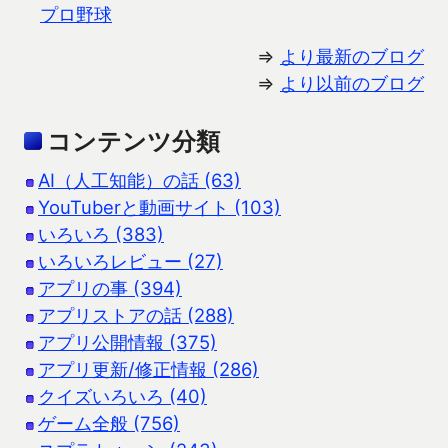
プロ野球
⇒
より最新のブログ
⇒
より以前のブログ
コンテンツ分類
AI（人工知能）の話 (63)
YouTuberと動画サイト (103)
いろいろ (383)
いろいろレビュー (27)
アプリの事 (394)
アプリストアの話 (288)
アプリ公開情報 (375)
アプリ更新/修正情報 (286)
クイズいろいろ (40)
ゲーム全般 (756)