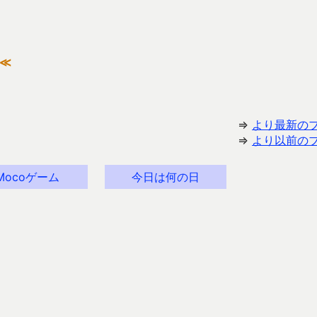
≪
⇒
より最新の
⇒
より以前の
Mocoゲーム
今日は何の日