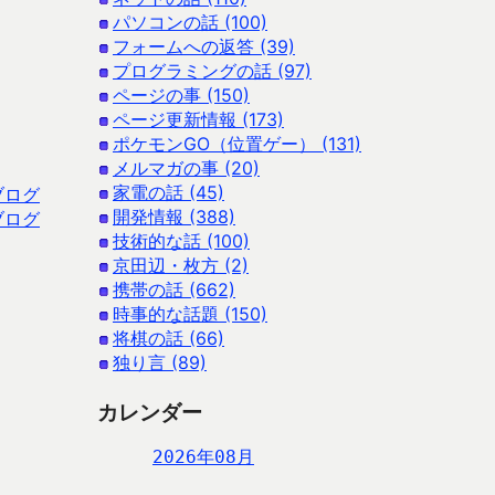
パソコンの話 (100)
フォームへの返答 (39)
プログラミングの話 (97)
ページの事 (150)
ページ更新情報 (173)
ポケモンGO（位置ゲー） (131)
メルマガの事 (20)
家電の話 (45)
ブログ
開発情報 (388)
ブログ
技術的な話 (100)
京田辺・枚方 (2)
携帯の話 (662)
時事的な話題 (150)
将棋の話 (66)
独り言 (89)
カレンダー
2026年08月