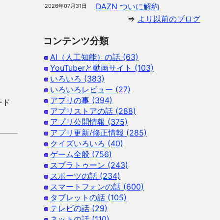
DAZN ついに解約
2026年07月31日
⇒
より以前のブログ
コンテンツ分類
AI（人工知能）の話 (63)
YouTuberと動画サイト (103)
いろいろ (383)
いろいろレビュー (27)
アプリの事 (394)
ード
アプリストアの話 (288)
アプリ公開情報 (375)
アプリ更新/修正情報 (285)
クイズいろいろ (40)
ゲーム全般 (756)
スプラトゥーン (243)
スポーツの話 (234)
スマートフォンの話 (600)
タブレットの話 (105)
テレビの話 (29)
ネットの話 (110)