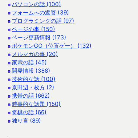
パソコンの話 (100)
フォームへの返答 (39)
プログラミングの話 (97)
ページの事 (150)
ページ更新情報 (173)
ポケモンGO（位置ゲー） (132)
メルマガの事 (20)
家電の話 (45)
開発情報 (388)
技術的な話 (100)
京田辺・枚方 (2)
携帯の話 (662)
時事的な話題 (150)
将棋の話 (66)
独り言 (89)