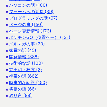
パソコンの話 (100)
フォームへの返答 (39)
プログラミングの話 (97)
ページの事 (150)
ページ更新情報 (173)
ポケモンGO（位置ゲー） (131)
メルマガの事 (20)
家電の話 (45)
開発情報 (388)
技術的な話 (100)
京田辺・枚方 (2)
携帯の話 (662)
時事的な話題 (150)
将棋の話 (66)
独り言 (89)