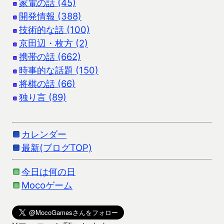
家電の話 (45)
開発情報 (388)
技術的な話 (100)
京田辺・枚方 (2)
携帯の話 (662)
時事的な話題 (150)
将棋の話 (66)
独り言 (89)
カレンダー
最新(ブログTOP)
今日は何の日
Mocoゲーム