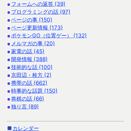
フォームへの返答 (39)
プログラミングの話 (97)
ページの事 (150)
ページ更新情報 (173)
ポケモンGO（位置ゲー） (132)
メルマガの事 (20)
家電の話 (45)
開発情報 (388)
技術的な話 (100)
京田辺・枚方 (2)
携帯の話 (662)
時事的な話題 (150)
将棋の話 (66)
独り言 (89)
カレンダー