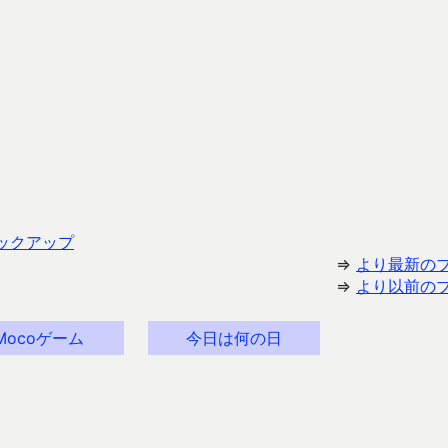
バックアップ
⇒
より最新の
⇒
より以前の
Mocoゲーム
今日は何の日