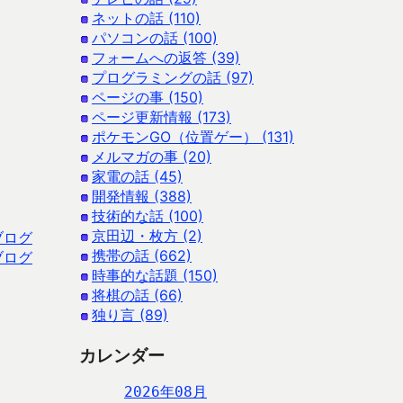
ネットの話 (110)
パソコンの話 (100)
フォームへの返答 (39)
プログラミングの話 (97)
ページの事 (150)
ページ更新情報 (173)
ポケモンGO（位置ゲー） (131)
メルマガの事 (20)
家電の話 (45)
開発情報 (388)
技術的な話 (100)
京田辺・枚方 (2)
ブログ
携帯の話 (662)
ブログ
時事的な話題 (150)
将棋の話 (66)
独り言 (89)
カレンダー
2026年08月