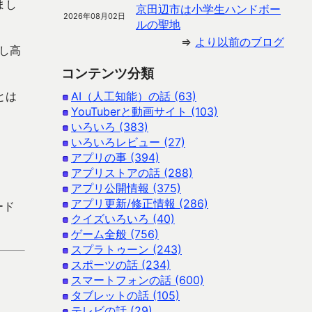
まし
京田辺市は小学生ハンドボー
2026年08月02日
ルの聖地
⇒
より以前のブログ
し高
コンテンツ分類
とは
AI（人工知能）の話 (63)
YouTuberと動画サイト (103)
いろいろ (383)
いろいろレビュー (27)
アプリの事 (394)
アプリストアの話 (288)
アプリ公開情報 (375)
アプリ更新/修正情報 (286)
ード
クイズいろいろ (40)
ゲーム全般 (756)
スプラトゥーン (243)
スポーツの話 (234)
スマートフォンの話 (600)
タブレットの話 (105)
テレビの話 (29)