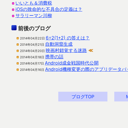
いいとも＆消費税
iOSの致命的な不具合の定義は？
サラリーマン川柳
前後のブログ
6÷2(1+2) の答えは？
2014年04月22日
自動洞窟生成
2014年04月21日
映画村錯覚する迷路
≪
2014年04月20日
携帯の話
2014年04月18日
Android成金戦国時代公開
2014年04月17日
Android機種変更の際のアプリデータ
2014年04月16日
ブログTOP