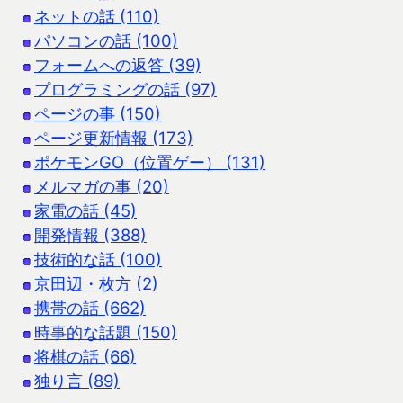
ネットの話 (110)
パソコンの話 (100)
フォームへの返答 (39)
プログラミングの話 (97)
ページの事 (150)
ページ更新情報 (173)
ポケモンGO（位置ゲー） (131)
メルマガの事 (20)
家電の話 (45)
開発情報 (388)
技術的な話 (100)
京田辺・枚方 (2)
携帯の話 (662)
時事的な話題 (150)
将棋の話 (66)
独り言 (89)