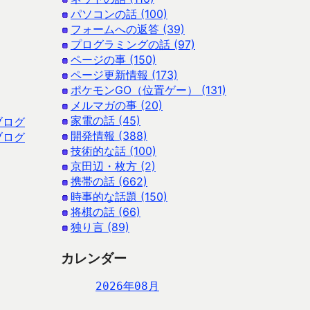
パソコンの話 (100)
フォームへの返答 (39)
プログラミングの話 (97)
ページの事 (150)
ページ更新情報 (173)
ポケモンGO（位置ゲー） (131)
メルマガの事 (20)
家電の話 (45)
ブログ
開発情報 (388)
ブログ
技術的な話 (100)
京田辺・枚方 (2)
携帯の話 (662)
時事的な話題 (150)
将棋の話 (66)
独り言 (89)
カレンダー
2026年08月