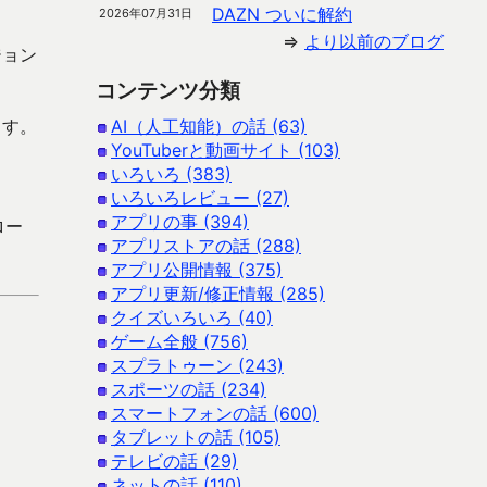
DAZN ついに解約
2026年07月31日
⇒
より以前のブログ
ジョン
コンテンツ分類
ます。
AI（人工知能）の話 (63)
YouTuberと動画サイト (103)
いろいろ (383)
いろいろレビュー (27)
アプリの事 (394)
ロー
アプリストアの話 (288)
アプリ公開情報 (375)
アプリ更新/修正情報 (285)
クイズいろいろ (40)
ゲーム全般 (756)
スプラトゥーン (243)
スポーツの話 (234)
スマートフォンの話 (600)
タブレットの話 (105)
テレビの話 (29)
ネットの話 (110)