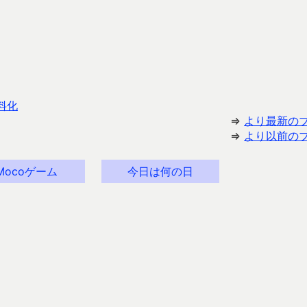
料化
⇒
より最新の
⇒
より以前の
Mocoゲーム
今日は何の日