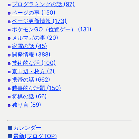
プログラミングの話 (97)
ページの事 (150)
ページ更新情報 (173)
ポケモンGO（位置ゲー） (131)
メルマガの事 (20)
家電の話 (45)
開発情報 (388)
技術的な話 (100)
京田辺・枚方 (2)
携帯の話 (662)
時事的な話題 (150)
将棋の話 (66)
独り言 (89)
カレンダー
最新(ブログTOP)