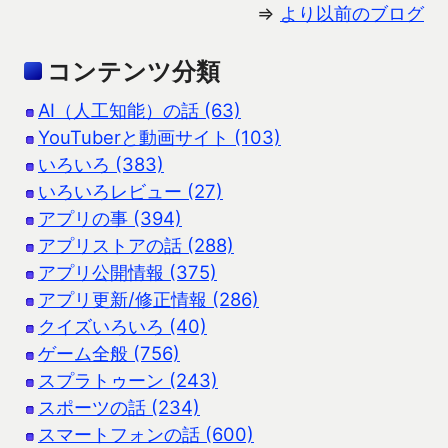
⇒
より以前のブログ
コンテンツ分類
AI（人工知能）の話 (63)
YouTuberと動画サイト (103)
いろいろ (383)
いろいろレビュー (27)
アプリの事 (394)
アプリストアの話 (288)
アプリ公開情報 (375)
アプリ更新/修正情報 (286)
クイズいろいろ (40)
ゲーム全般 (756)
スプラトゥーン (243)
スポーツの話 (234)
スマートフォンの話 (600)