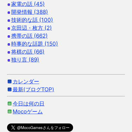
家電の話 (45)
開発情報 (388)
技術的な話 (100)
京田辺・枚方 (2)
携帯の話 (662)
時事的な話題 (150)
将棋の話 (66)
独り言 (89)
カレンダー
最新(ブログTOP)
今日は何の日
Mocoゲーム