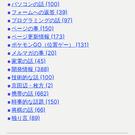
パソコンの話 (100)
フォームへの返答 (39)
プログラミングの話 (97)
ページの事 (150)
ページ更新情報 (173)
ポケモンGO（位置ゲー） (131)
メルマガの事 (20)
家電の話 (45)
開発情報 (388)
技術的な話 (100)
京田辺・枚方 (2)
携帯の話 (662)
時事的な話題 (150)
将棋の話 (66)
独り言 (89)