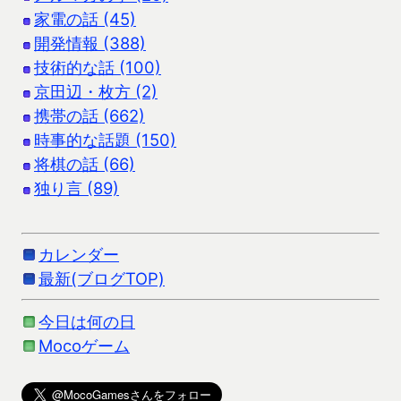
家電の話 (45)
開発情報 (388)
技術的な話 (100)
京田辺・枚方 (2)
携帯の話 (662)
時事的な話題 (150)
将棋の話 (66)
独り言 (89)
カレンダー
最新(ブログTOP)
今日は何の日
Mocoゲーム