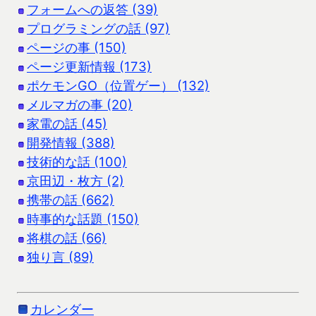
フォームへの返答 (39)
プログラミングの話 (97)
ページの事 (150)
ページ更新情報 (173)
ポケモンGO（位置ゲー） (132)
メルマガの事 (20)
家電の話 (45)
開発情報 (388)
技術的な話 (100)
京田辺・枚方 (2)
携帯の話 (662)
時事的な話題 (150)
将棋の話 (66)
独り言 (89)
カレンダー