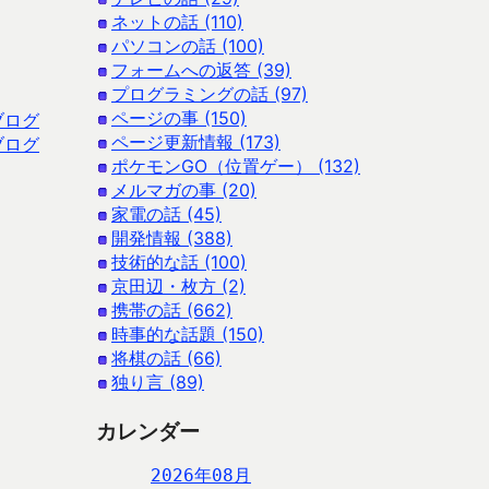
ネットの話 (110)
パソコンの話 (100)
フォームへの返答 (39)
プログラミングの話 (97)
ページの事 (150)
ブログ
ページ更新情報 (173)
ブログ
ポケモンGO（位置ゲー） (132)
メルマガの事 (20)
家電の話 (45)
開発情報 (388)
技術的な話 (100)
京田辺・枚方 (2)
携帯の話 (662)
時事的な話題 (150)
将棋の話 (66)
独り言 (89)
カレンダー
2026年08月