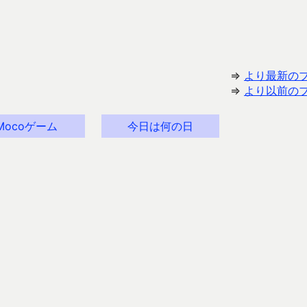
⇒
より最新の
⇒
より以前の
Mocoゲーム
今日は何の日