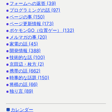
フォームへの返答 (39)
プログラミングの話 (97)
ページの事 (150)
ページ更新情報 (173)
ポケモンGO（位置ゲー） (132)
メルマガの事 (20)
家電の話 (45)
開発情報 (388)
技術的な話 (100)
京田辺・枚方 (2)
携帯の話 (662)
時事的な話題 (150)
将棋の話 (66)
独り言 (89)
カレンダー