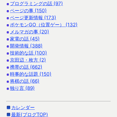
プログラミングの話 (97)
ページの事 (150)
ページ更新情報 (173)
ポケモンGO（位置ゲー） (132)
メルマガの事 (20)
家電の話 (45)
開発情報 (388)
技術的な話 (100)
京田辺・枚方 (2)
携帯の話 (662)
時事的な話題 (150)
将棋の話 (66)
独り言 (89)
カレンダー
最新(ブログTOP)