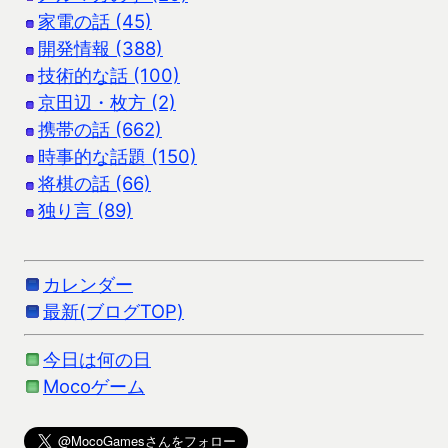
家電の話 (45)
開発情報 (388)
技術的な話 (100)
京田辺・枚方 (2)
携帯の話 (662)
時事的な話題 (150)
将棋の話 (66)
独り言 (89)
カレンダー
最新(ブログTOP)
今日は何の日
Mocoゲーム