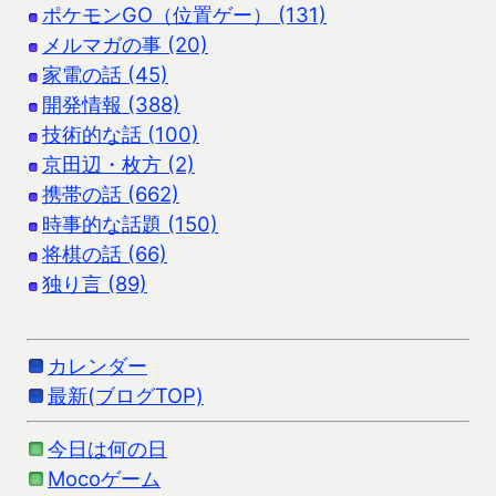
ポケモンGO（位置ゲー） (131)
メルマガの事 (20)
家電の話 (45)
開発情報 (388)
技術的な話 (100)
京田辺・枚方 (2)
携帯の話 (662)
時事的な話題 (150)
将棋の話 (66)
独り言 (89)
カレンダー
最新(ブログTOP)
今日は何の日
Mocoゲーム