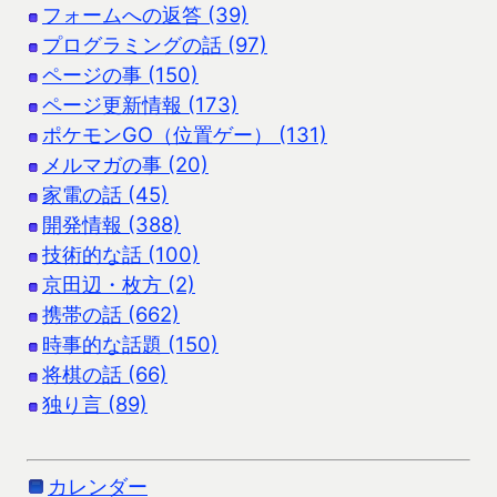
フォームへの返答 (39)
プログラミングの話 (97)
ページの事 (150)
ページ更新情報 (173)
ポケモンGO（位置ゲー） (131)
メルマガの事 (20)
家電の話 (45)
開発情報 (388)
技術的な話 (100)
京田辺・枚方 (2)
携帯の話 (662)
時事的な話題 (150)
将棋の話 (66)
独り言 (89)
カレンダー