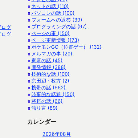
ネットの話 (110)
パソコンの話 (100)
フォームへの返答 (39)
プログラミングの話 (97)
ブログ
ページの事 (150)
ブログ
ページ更新情報 (173)
ポケモンGO（位置ゲー） (132)
メルマガの事 (20)
家電の話 (45)
開発情報 (388)
技術的な話 (100)
京田辺・枚方 (2)
携帯の話 (662)
時事的な話題 (150)
将棋の話 (66)
独り言 (89)
カレンダー
2026年08月