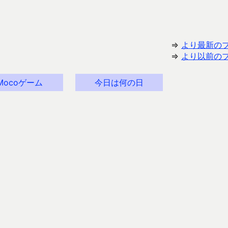
⇒
より最新の
⇒
より以前の
Mocoゲーム
今日は何の日