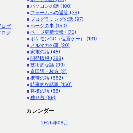
パソコンの話 (100)
フォームへの返答 (39)
プログラミングの話 (97)
ページの事 (150)
ブログ
ページ更新情報 (173)
ブログ
ポケモンGO（位置ゲー） (131)
メルマガの事 (20)
家電の話 (45)
開発情報 (388)
技術的な話 (99)
京田辺・枚方 (2)
携帯の話 (662)
時事的な話題 (150)
将棋の話 (66)
独り言 (89)
カレンダー
2026年08月