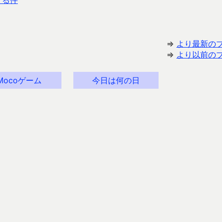
する件
⇒
より最新の
⇒
より以前の
Mocoゲーム
今日は何の日