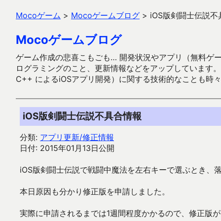
Mocoゲーム
>
Mocoゲームブログ
>
iOS版剣闘士伝説
Mocoゲームブログ
ゲーム作成の悲喜こもごも… 開発状況やアプリ（無料ゲーム多
ログラミングのこと、更新情報などをアップしています。ガラケー時代
C++ によるiOSアプリ開発）に関する技術的なことも時
iOS版剣闘士伝説不具合情報
分類:
アプリ更新/修正情報
日付: 2015年01月13日公開
iOS版剣闘士伝説で戦闘中魔法を左右キーで選ぶとき、
本日原因も分かり修正版を申請しました。
実際に申請されるまでは1週間程度かかるので、修正版