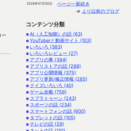
ページ一新続き
2026年07月30日
⇒
より以前のブログ
コンテンツ分類
AI（人工知能）の話 (63)
ロー
YouTuberと動画サイト (103)
いろいろ (383)
いろいろレビュー (27)
アプリの事 (394)
アプリストアの話 (288)
アプリ公開情報 (375)
アプリ更新/修正情報 (285)
クイズいろいろ (40)
ゲーム全般 (756)
スプラトゥーン (243)
スポーツの話 (234)
スマートフォンの話 (600)
タブレットの話 (105)
テレビの話 (29)
ネットの話 (110)