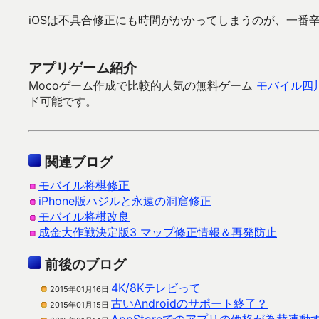
iOSは不具合修正にも時間がかかってしまうのが、一番
アプリゲーム紹介
Mocoゲーム作成で比較的人気の無料ゲーム
モバイル四
ド可能です。
関連ブログ
モバイル将棋修正
iPhone版ハジルと永遠の洞窟修正
モバイル将棋改良
成金大作戦決定版3 マップ修正情報＆再発防止
前後のブログ
4K/8Kテレビって
2015年01月16日
古いAndroidのサポート終了？
2015年01月15日