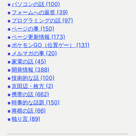
パソコンの話 (100)
フォームへの返答 (39)
プログラミングの話 (97)
ページの事 (150)
ページ更新情報 (173)
ポケモンGO（位置ゲー） (131)
メルマガの事 (20)
家電の話 (45)
開発情報 (388)
技術的な話 (100)
京田辺・枚方 (2)
携帯の話 (662)
時事的な話題 (150)
将棋の話 (66)
独り言 (89)