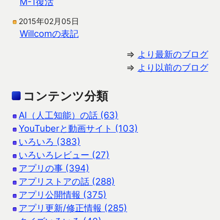
M-1復活
2015年02月05日
Willcomの表記
⇒
より最新のブログ
⇒
より以前のブログ
コンテンツ分類
AI（人工知能）の話 (63)
YouTuberと動画サイト (103)
いろいろ (383)
いろいろレビュー (27)
アプリの事 (394)
アプリストアの話 (288)
アプリ公開情報 (375)
アプリ更新/修正情報 (285)