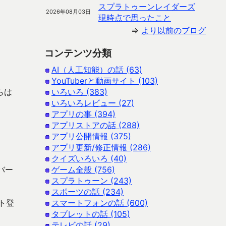
スプラトゥーンレイダーズ
2026年08月03日
現時点で思ったこと
⇒
より以前のブログ
コンテンツ分類
AI（人工知能）の話 (63)
YouTuberと動画サイト (103)
らは
いろいろ (383)
いろいろレビュー (27)
アプリの事 (394)
。
アプリストアの話 (288)
アプリ公開情報 (375)
アプリ更新/修正情報 (286)
クイズいろいろ (40)
バー
ゲーム全般 (756)
スプラトゥーン (243)
スポーツの話 (234)
ト登
スマートフォンの話 (600)
タブレットの話 (105)
テレビの話 (29)