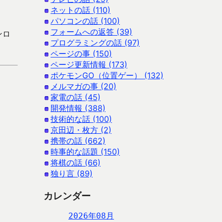
ネットの話 (110)
パソコンの話 (100)
フォームへの返答 (39)
ンロ
プログラミングの話 (97)
ページの事 (150)
ページ更新情報 (173)
ポケモンGO（位置ゲー） (132)
メルマガの事 (20)
家電の話 (45)
開発情報 (388)
技術的な話 (100)
京田辺・枚方 (2)
携帯の話 (662)
時事的な話題 (150)
将棋の話 (66)
独り言 (89)
カレンダー
2026年08月