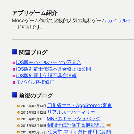
アプリゲーム紹介
Mocoゲーム作成で比較的人気の無料ゲーム
ガイラルデ
ード可能です。
関連ブログ
iOS版モバイルハーツで不具合
iOS版剣闘士伝説不具合修正版公開
iOS版剣闘士伝説不具合情報
モバイル将棋修正
前後のブログ
四川省マニアAppStoreの審査
2015年02月13日
リアルスーパーマリオ
2015年02月12日
MNPのキャッシュバック
2015年02月11日
剣闘士伝説修正＆機能追加
≪
2015年02月10日
任天堂 マリオ外部使用に期待
2015年02月09日