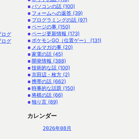
パソコンの話 (100)
フォームへの返答 (39)
プログラミングの話 (97)
ページの事 (150)
ページ更新情報 (173)
ブログ
ポケモンGO（位置ゲー） (131)
ブログ
メルマガの事 (20)
家電の話 (45)
開発情報 (388)
技術的な話 (100)
京田辺・枚方 (2)
携帯の話 (662)
時事的な話題 (150)
将棋の話 (66)
独り言 (89)
カレンダー
2026年08月