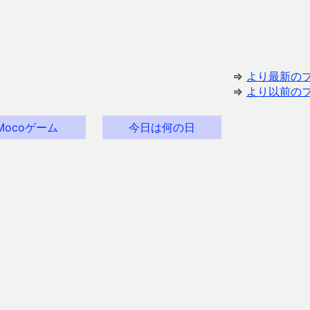
⇒
より最新の
⇒
より以前の
Mocoゲーム
今日は何の日