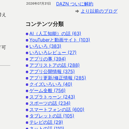
DAZN ついに解約
2026年07月31日
⇒
より以前のブログ
考え
コンテンツ分類
AI（人工知能）の話 (63)
YouTuberと動画サイト (103)
いろいろ (383)
ド可
いろいろレビュー (27)
アプリの事 (394)
アプリストアの話 (288)
アプリ公開情報 (375)
アプリ更新/修正情報 (285)
クイズいろいろ (40)
ゲーム全般 (756)
スプラトゥーン (243)
スポーツの話 (234)
スマートフォンの話 (600)
タブレットの話 (105)
テレビの話 (29)
ネットの話 (110)